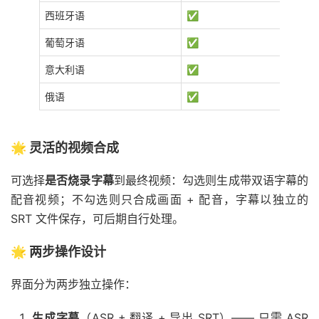
西班牙语
✅
葡萄牙语
✅
意大利语
✅
俄语
✅
🌟 灵活的视频合成
可选择
是否烧录字幕
到最终视频：勾选则生成带双语字幕的
配音视频；不勾选则只合成画面 + 配音，字幕以独立的
SRT 文件保存，可后期自行处理。
🌟 两步操作设计
界面分为两步独立操作：
生成字幕
（ASR + 翻译 + 导出 SRT）—— 只需 ASR