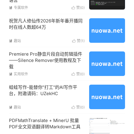
语言
专属软件
赞(
0
)


祝贺凡人修仙传2026年新年番开播同
时在线人数超64万
趣站
赞(
1
)


Premiere Pro静音片段自动剪辑插件
——Silence Remover使用教程及下
载
实用软件
赞(
0
)


蛙蛙写作-能替你"打工"的AI写作平
台，附邀请码：UZekHC
趣站
赞(
0
)


PDFMathTranslate + MinerU 批量
PDF全文双语翻译转Markdown工具