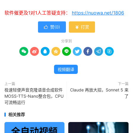
软件催更及1对1人工答疑支持：
https://nuowa.net/1806
赞(
0
)
打赏


分享到









视频翻译
上一篇
下一篇
极速轻便声音克隆语音合成软件
Claude 再放大招，Sonnet 5 来
MOSS-TTS-Nano整合包，CPU
了
可流畅运行
相关推荐