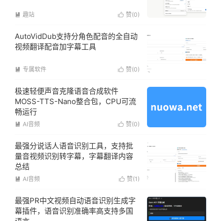
趣站
赞(
0
)


AutoVidDub支持分角色配音的全自动
视频翻译配音加字幕工具
专属软件
赞(
0
)


极速轻便声音克隆语音合成软件
MOSS-TTS-Nano整合包，CPU可流
畅运行
AI音频
赞(
0
)


最强分说话人语音识别工具，支持批
量音视频识别转字幕，字幕翻译内容
总结
AI音频
赞(
1
)


最强PR中文视频自动语音识别生成字
幕插件，语音识别准确率高支持多国