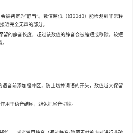
会被判定为”静音”。数值越低（如60dB）能检测到非常轻
测接近完全无声的部分。
保留的静音长度，超过该数值的静音会被缩短或移除，较短
感。
的语音前添加缓冲区，防止切掉词语的开头，数值越大保留
，作用于语音结尾，避免把尾音切掉。
移除），或者禁用静音（通过静音/隐藏素材的方式进行非破