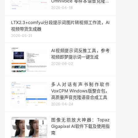
OmniVoice 零样本语音克隆一
键整合包发布
2026-04-18
LTX2.3+comfyui分段提示词图片转视频工作流，AI
视频带货生成器
2026-05-21
AI视频提示词反推工具，参考
视频即梦提示词一键生成
2026-06-02
多人对话有声书制作软件
VoxCPM Windows版整合包，
高质量声音克隆语音合成工具
2026-04-24
图像无损放大神器：Topaz
Gigapixel AI软件下载及使用指
南