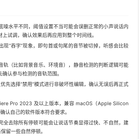
底噪水平不同，阈值设置不当可能会误删正常的小声说话内
材上试调，确认效果后再应用到整个时间线。
出现”吞字”现象，即句首或句尾的音节被切掉，听感会比较
音轨（比如背景音乐、环境音），静音检测的判断逻辑可能
先确认参与检测的音轨范围。
优先选择”禁用”模式进行非破坏性编辑，确认无误后再正式
re Pro 2023 及以上版本，兼容 macOS（Apple Silicon
用前请确认自己的软件版本符合要求。
完全去除所有停顿可能会让说话节奏显得过快、不自然，建
当保留一些自然停顿。