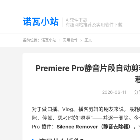
诺瓦小站
AI软件下载
有趣网站推荐及实用软件下载
当前位置：
诺瓦小站
实用软件
正文


Premiere Pro静音片段自动剪
2026-06-11
分
对于做口播、Vlog、播客剪辑的朋友来说，最
隙、停顿、思考时的”嗯啊”——并逐一删除。今天给大家介
Pro 插件：
Silence Remover（静音去除器）
，