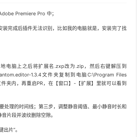
Premiere Pro 中；
脑安装完成后插件无法识别，比如我的电脑就是，安装完了找
p文件下载到本地电脑上之后将扩展名.zxp改为.zip，然后右键解压到
antom.editor-1.3.4文件夹复制到电脑C:\Program Files
xtensions文件夹内，再重启PR，在【窗口】-【扩展】里就可以看到
，选定当前要处理的时间线；第三步，调整静音阈值、最小静音时长和
静音片段并波纹删除空隙。
键出片”。