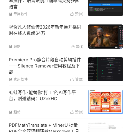
幕插件，语音识别准确率高支持多国
语言
专属软件
赞(
0
)


祝贺凡人修仙传2026年新年番开播同
时在线人数超64万
趣站
赞(
1
)


Premiere Pro静音片段自动剪辑插件
——Silence Remover使用教程及下
载
实用软件
赞(
0
)


蛙蛙写作-能替你"打工"的AI写作平
台，附邀请码：UZekHC
趣站
赞(
0
)


PDFMathTranslate + MinerU 批量
PDF全文双语翻译转Markdown工具