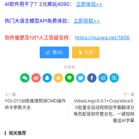
AI软件用不了？2元爽玩4090：
立即体验>>
热门大语言模型API免费体验：
立即获取>>
软件催更及1对1人工答疑支持：
https://nuowa.net/1806
赞(
0
)
打赏


分享到









上一篇
下一篇
YOLO11训练推理预测CMD操作
VideoLingo3.0.1+CosyVoice3.
命令参数大全
0批量全自动视频加字幕翻译分
角色配音软件整合包，一键视频
搬运AI字幕
相关推荐