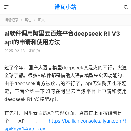
诺瓦小站


问题记录
其它
正文


ai软件调用阿里云百炼平台deepseek R1 V3
api的申请和使用方法
2025-02-18
评论(0)
过了个年，国产大语言模型deepseek真是火的不行，火遍
全球了都。很多AI软件都是借助大语言模型来实现功能的，
由于deepseek官方被攻击的不行了，api无法购买也不稳
定，下面介绍一下如何在阿里云百炼平台上申请和使用
deepseek R1 V3模型api。
首先打开阿里云百炼API管理页面，点击右上角按钮创建一
个API，
https://bailian.console.aliyun.com/?
apiKey=1#/api-key