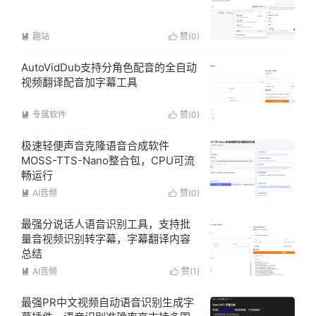
趣站
赞(
0
)


AutoVidDub支持分角色配音的全自动
视频翻译配音加字幕工具
专属软件
赞(
0
)


极速轻便声音克隆语音合成软件
MOSS-TTS-Nano整合包，CPU可流
畅运行
AI音频
赞(
0
)


最强分说话人语音识别工具，支持批
量音视频识别转字幕，字幕翻译内容
总结
AI音频
赞(
1
)


最强PR中文视频自动语音识别生成字