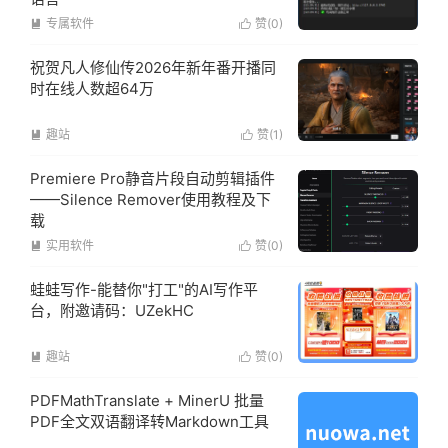
专属软件
赞(
0
)


祝贺凡人修仙传2026年新年番开播同
时在线人数超64万
趣站
赞(
1
)


Premiere Pro静音片段自动剪辑插件
——Silence Remover使用教程及下
载
实用软件
赞(
0
)


蛙蛙写作-能替你"打工"的AI写作平
台，附邀请码：UZekHC
趣站
赞(
0
)


PDFMathTranslate + MinerU 批量
PDF全文双语翻译转Markdown工具