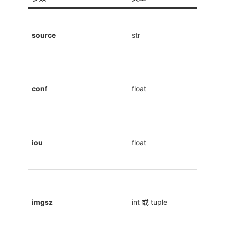
source
str
conf
float
iou
float
imgsz
int 或 tuple