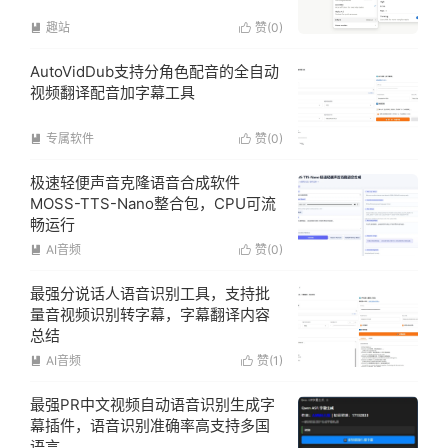
趣站
赞(
0
)


AutoVidDub支持分角色配音的全自动
视频翻译配音加字幕工具
专属软件
赞(
0
)


极速轻便声音克隆语音合成软件
MOSS-TTS-Nano整合包，CPU可流
畅运行
AI音频
赞(
0
)


最强分说话人语音识别工具，支持批
量音视频识别转字幕，字幕翻译内容
总结
AI音频
赞(
1
)


最强PR中文视频自动语音识别生成字
幕插件，语音识别准确率高支持多国
语言