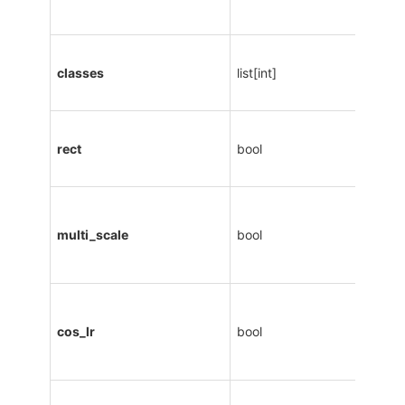
classes
list[int]
rect
bool
multi_scale
bool
cos_lr
bool