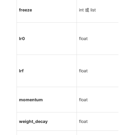
freeze
int 或 list
lr0
float
lrf
float
momentum
float
weight_decay
float