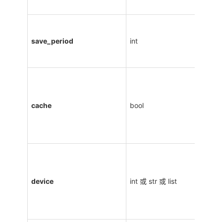
save_period
int
cache
bool
device
int 或 str 或 list