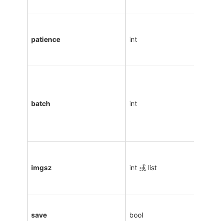
patience
int
batch
int
imgsz
int 或 list
save
bool