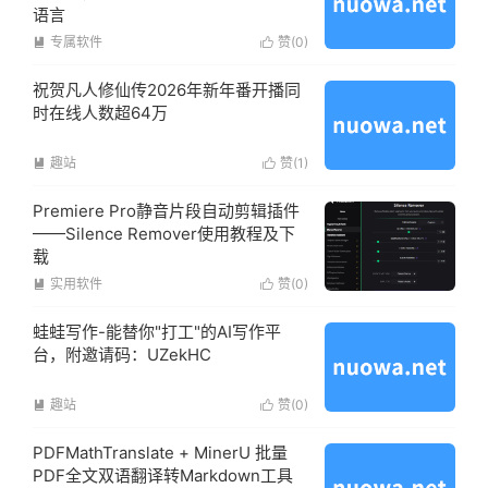
语言
专属软件
赞(
0
)


祝贺凡人修仙传2026年新年番开播同
时在线人数超64万
趣站
赞(
1
)


Premiere Pro静音片段自动剪辑插件
——Silence Remover使用教程及下
载
实用软件
赞(
0
)


蛙蛙写作-能替你"打工"的AI写作平
台，附邀请码：UZekHC
趣站
赞(
0
)


PDFMathTranslate + MinerU 批量
PDF全文双语翻译转Markdown工具