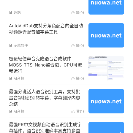
趣站
赞(
0
)


AutoVidDub支持分角色配音的全自动
视频翻译配音加字幕工具
专属软件
赞(
0
)


极速轻便声音克隆语音合成软件
MOSS-TTS-Nano整合包，CPU可流
畅运行
AI音频
赞(
0
)


最强分说话人语音识别工具，支持批
量音视频识别转字幕，字幕翻译内容
总结
AI音频
赞(
1
)


最强PR中文视频自动语音识别生成字
幕插件，语音识别准确率高支持多国