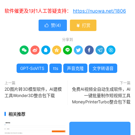
软件催更及1对1人工答疑支持：
https://nuowa.net/1806
赞(
4
)
打赏


分享到









GPT-SoVITS
tts
声音克隆
文字转语音
上一篇
下一篇
2D图片转3D模型软件，AI建模
免费AI视频全自动生成软件，AI
工具Wonder3D整合包下载
一键批量制作短视频工具
MoneyPrinterTurbo整合包下载
相关推荐