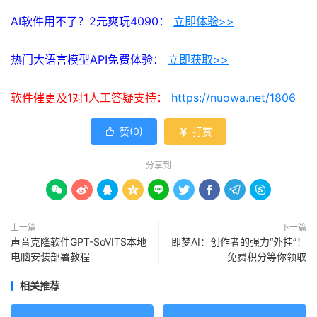
AI软件用不了？2元爽玩4090：
立即体验>>
热门大语言模型API免费体验：
立即获取>>
软件催更及1对1人工答疑支持：
https://nuowa.net/1806
赞(
0
)
打赏


分享到









上一篇
下一篇
声音克隆软件GPT-SoVITS本地
即梦AI：创作者的强力“外挂”！
电脑安装部署教程
免费积分等你领取
相关推荐