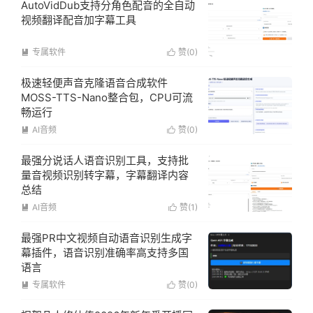
AutoVidDub支持分角色配音的全自动
视频翻译配音加字幕工具
专属软件
赞(
0
)


极速轻便声音克隆语音合成软件
MOSS-TTS-Nano整合包，CPU可流
畅运行
AI音频
赞(
0
)


最强分说话人语音识别工具，支持批
量音视频识别转字幕，字幕翻译内容
总结
AI音频
赞(
1
)


最强PR中文视频自动语音识别生成字
幕插件，语音识别准确率高支持多国
语言
专属软件
赞(
0
)

