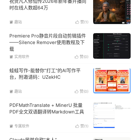
祝贺凡人修仙传2026年新年番开播同
时在线人数超64万
趣站
赞(
1
)


Premiere Pro静音片段自动剪辑插件
——Silence Remover使用教程及下
载
实用软件
赞(
0
)


蛙蛙写作-能替你"打工"的AI写作平
台，附邀请码：UZekHC
趣站
赞(
0
)


PDFMathTranslate + MinerU 批量
PDF全文双语翻译转Markdown工具
专属软件
赞(
1
)


Claude居然自称“本人”