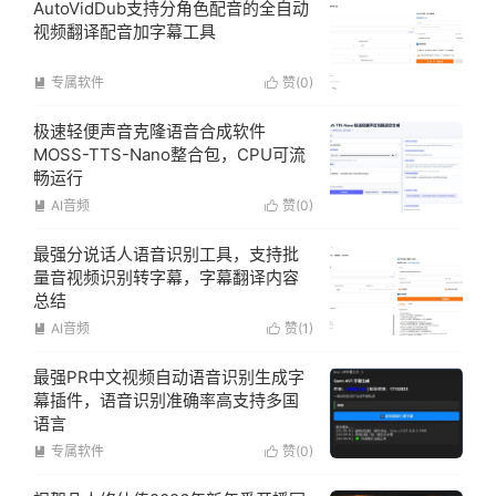
AutoVidDub支持分角色配音的全自动
视频翻译配音加字幕工具
专属软件
赞(
0
)


极速轻便声音克隆语音合成软件
MOSS-TTS-Nano整合包，CPU可流
畅运行
AI音频
赞(
0
)


最强分说话人语音识别工具，支持批
量音视频识别转字幕，字幕翻译内容
总结
AI音频
赞(
1
)


最强PR中文视频自动语音识别生成字
幕插件，语音识别准确率高支持多国
语言
专属软件
赞(
0
)

