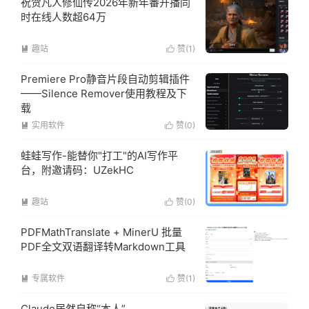
祝贺凡人修仙传2026年新年番开播同
时在线人数超64万
趣站
赞(
1
)


Premiere Pro静音片段自动剪辑插件
——Silence Remover使用教程及下
载
实用软件
赞(
0
)


蛙蛙写作-能替你"打工"的AI写作平
台，附邀请码：UZekHC
趣站
赞(
0
)


PDFMathTranslate + MinerU 批量
PDF全文双语翻译转Markdown工具
专属软件
赞(
1
)


Claude居然自称“本人”