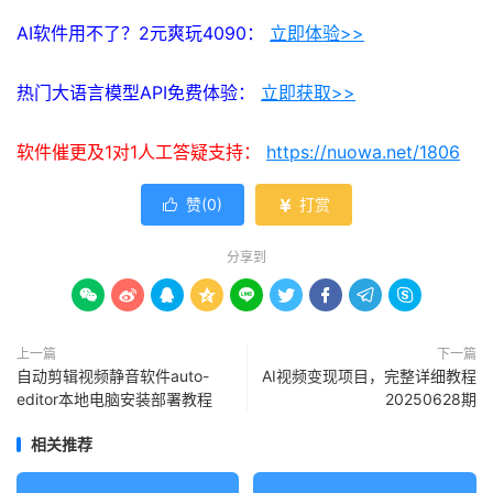
AI软件用不了？2元爽玩4090：
立即体验>>
热门大语言模型API免费体验：
立即获取>>
软件催更及1对1人工答疑支持：
https://nuowa.net/1806
赞(
0
)
打赏


分享到









上一篇
下一篇
自动剪辑视频静音软件auto-
AI视频变现项目，完整详细教程
editor本地电脑安装部署教程
20250628期
相关推荐