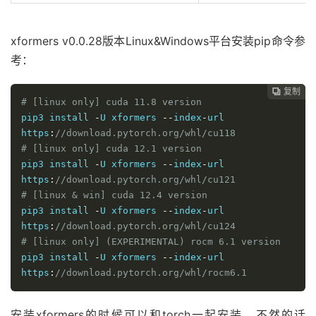
xformers v0.0.28版本Linux&Windows平台安装pip命令参
考：
复制

# [linux only] cuda 11.8 version
pip3 install 
-
U xformers 
--
index
-
url 
https
:
//download.pytorch.org/whl/cu118
# [linux only] cuda 12.1 version
pip3 install 
-
U xformers 
--
index
-
url 
https
:
//download.pytorch.org/whl/cu121
# [linux & win] cuda 12.4 version
pip3 install 
-
U xformers 
--
index
-
url 
https
:
//download.pytorch.org/whl/cu124
# [linux only] (EXPERIMENTAL) rocm 6.1 version
pip3 install 
-
U xformers 
--
index
-
url 
https
:
//download.pytorch.org/whl/rocm6.1
安装xformers的时候可以和torch一起安装，不然的话