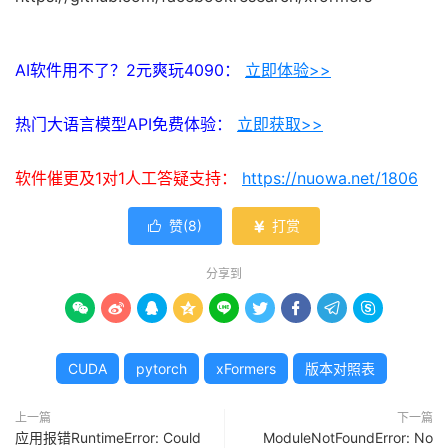
AI软件用不了？2元爽玩4090：
立即体验>>
热门大语言模型API免费体验：
立即获取>>
软件催更及1对1人工答疑支持：
https://nuowa.net/1806
赞(
8
)
打赏


分享到









CUDA
pytorch
xFormers
版本对照表
上一篇
下一篇
应用报错RuntimeError: Could
ModuleNotFoundError: No