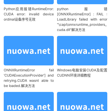
Python应用报错RuntimeError:
python报错
CUDA error: invalid device
[ONNXRuntimeError] : FAIL :
ordinal设备序号无效
LoadLibrary failed with error
"\capi\onnxruntime_providers_
cuda.dll"解决方法
ONNXRuntimeError fail
Windows电脑安装CUDA及配置
'CUDAExecutionProvider'] and
CUDNN环境详细教程
retrying.CUDA wasnt able to
be loaded.解决方法