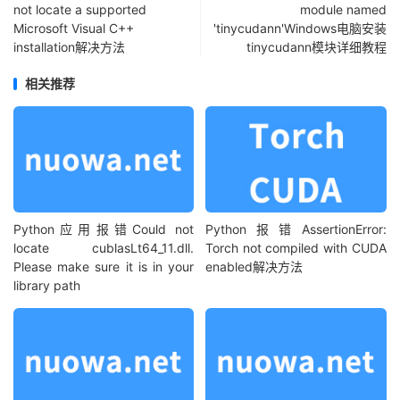
not locate a supported
module named
Microsoft Visual C++
'tinycudann'Windows电脑安装
installation解决方法
tinycudann模块详细教程
相关推荐
Python应用报错Could not
Python报错AssertionError:
locate cublasLt64_11.dll.
Torch not compiled with CUDA
Please make sure it is in your
enabled解决方法
library path