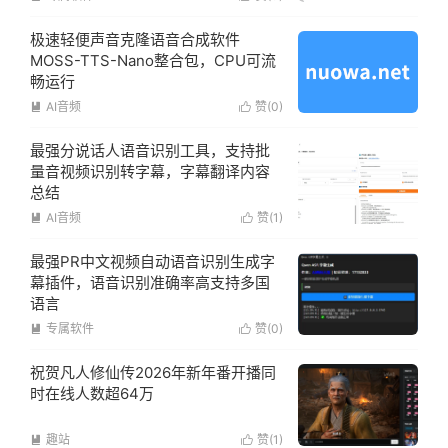
极速轻便声音克隆语音合成软件
MOSS-TTS-Nano整合包，CPU可流
畅运行
AI音频
赞(
0
)


最强分说话人语音识别工具，支持批
量音视频识别转字幕，字幕翻译内容
总结
AI音频
赞(
1
)


最强PR中文视频自动语音识别生成字
幕插件，语音识别准确率高支持多国
语言
专属软件
赞(
0
)


祝贺凡人修仙传2026年新年番开播同
时在线人数超64万
趣站
赞(
1
)

