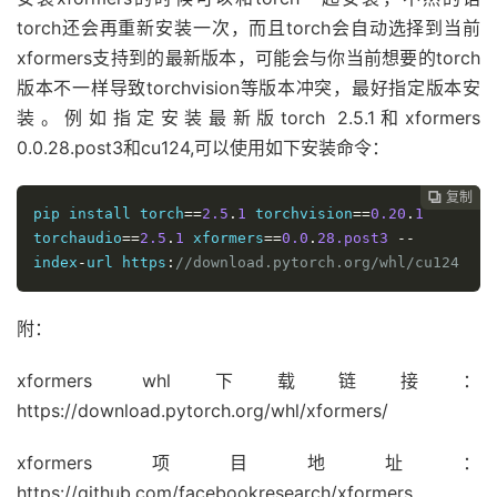
torch还会再重新安装一次，而且torch会自动选择到当前
xformers支持到的最新版本，可能会与你当前想要的torch
版本不一样导致torchvision等版本冲突，最好指定版本安
装。例如指定安装最新版torch 2.5.1和xformers
0.0.28.post3和cu124,可以使用如下安装命令：
复制

pip install torch
==
2.5
.
1
 torchvision
==
0.20
.
1
torchaudio
==
2.5
.
1
 xformers
==
0.0
.
28.post3
--
index
-
url https
:
//download.pytorch.org/whl/cu124
附：
xformers whl下载链接：
https://download.pytorch.org/whl/xformers/
xformers项目地址：
https://github.com/facebookresearch/xformers