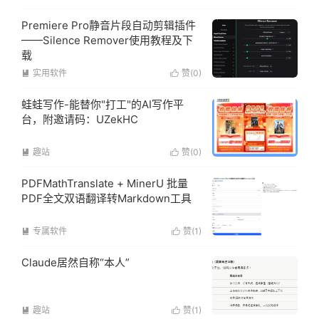
Premiere Pro静音片段自动剪辑插件
——Silence Remover使用教程及下
载
实用软件
赞(
0
)


蛙蛙写作-能替你"打工"的AI写作平
台，附邀请码：UZekHC
趣站
赞(
0
)


PDFMathTranslate + MinerU 批量
PDF全文双语翻译转Markdown工具
专属软件
赞(
1
)


Claude居然自称“本人”
趣站
赞(
1
)

