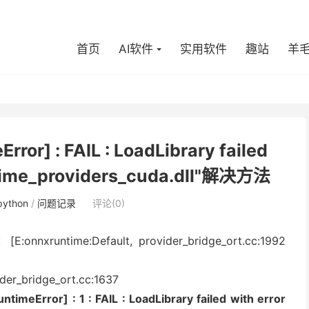
首页
AI软件
实用软件
趣站
羊
r] : FAIL : LoadLibrary failed
untime_providers_cuda.dll"解决方法
python
/
问题记录
评论(0)
ime:Default, provider_bridge_ort.cc:1992
der_bridge_ort.cc:1637
imeError] : 1 : FAIL : LoadLibrary failed with error