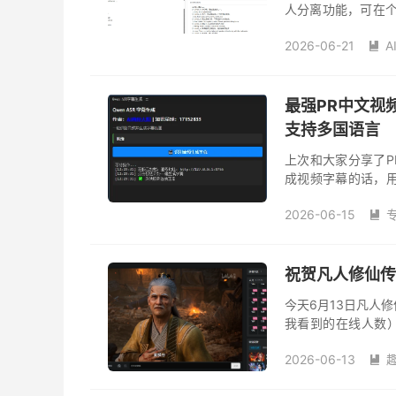
人分离功能，可在个人
点击按钮即可完成识别
2026-06-21
A

最强PR中文视
支持多国语言
上次和大家分享了
成视频字幕的话，
非常低，识别的文
2026-06-15
工作效率，降低人工.

祝贺凡人修仙传
今天6月13日凡人
我看到的在线人数
漫，各种类型看了
2026-06-13
下去，还是雾山...
