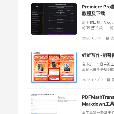
Premiere P
教程及下载
对于做口播、Vlo
的”哑巴”片段——
绍一款来自 Phantom E
2026-06-11

蛙蛙写作-能替你
我不是一个容易被工具
么写出来全是机翻
发现原来一个工具真的
2026-06-09

PDFMathTra
Markdown工
本工具是一款基于 PDF