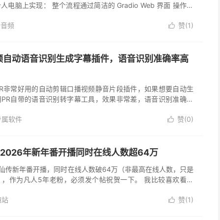
电脑上实现： 整个流程通过简洁的 Gradio Web 界面 操作，
与导出。 主要功能特点 1. 单文件识别与批...
I音频
赞(
1
)

频自动语音识别生成字幕插件，语音识别准确率高
PR非常好用的自动剪辑口播视频静音片段插件，如果想要自动生
用PR自带的语音识别转字幕工具，效果非常差，语音识别准确率
本差太多手动修改起来极其麻烦，反而更加浪费时间了。为了提高
专属软件
赞(
0
)
..

2026年新年番开播同时在线人数超64万
修仙传新年番开播，同时在线人数破64万（非最高在线人数，只是
），作为凡人5年老粉，必须发个帖祝贺一下。 我比较喜欢看动
很多，具体不清楚多少，像斗罗斗破之类看了一大半终究是没能看
趣站
赞(
1
)
