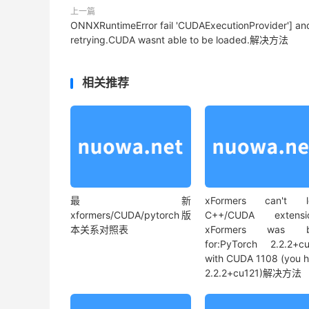
上一篇
ONNXRuntimeError fail 'CUDAExecutionProvider'] an
retrying.CUDA wasnt able to be loaded.解决方法
相关推荐
最新
xFormers can't l
xformers/CUDA/pytorch版
C++/CUDA extensio
本关系对照表
xFormers was bu
for:PyTorch 2.2.2+c
with CUDA 1108 (you 
2.2.2+cu121)解决方法