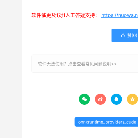
软件催更及1对1人工答疑支持：
https://nuowa.
赞(
0
)

软件无法使用？
点击查看常见问题说明>>




onnxruntime_providers_cuda.d