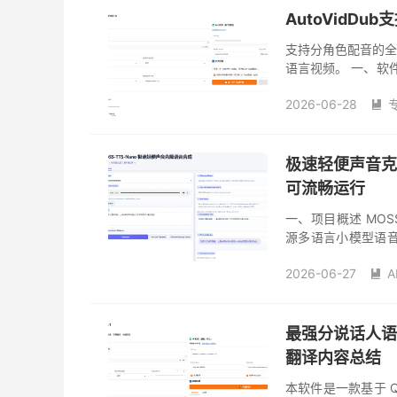
AutoVidD
支持分角色配音的
语言视频。 一、软件简
配音工具。你只需提
2026-06-28

极速轻便声音克隆
可流畅运行
一、项目概述 MOSS-
源多语言小模型语音
无需 GPU 即可在 
2026-06-27
A

最强分说话人语
翻译内容总结
本软件是一款基于 Q