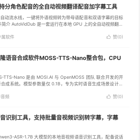
ub支持分角色配音的全自动视频翻译配音加字幕工具
全自动流水线，一键将外语视频转为带母语配音和双语字幕的目标
介 AutoVidDub 是一套运行在本地 GPU 上的全自动视频翻译
供一个视频文件，它就能自动完成以下全部工序： 二、核心功...
专属软件
赞(
0
)

语音合成软件MOSS-TTS-Nano整合包，CPU
TTS-Nano 是由 MOSI.AI 与 OpenMOSS 团队 联合开发的开
合成系统。模型参数量仅 0.1B，专为实时语音生成场景设计，
CPU 上直接运行，适合本地演示、W...
I音频
赞(
0
)

音识别工具，支持批量音视频识别转字幕，字幕
wen3-ASR-1.7B 大模型的本地音视频语音识别工具，配备说话