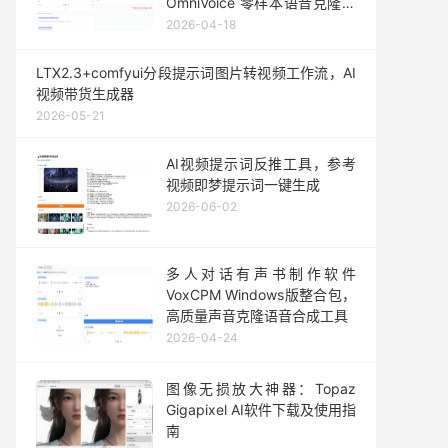
OmniVoice 零样本语音克隆一
键整合包发布
2026-04-18
LTX2.3+comfyui分段提示词图片转视频工作流，AI
视频带货生成器
2026-05-21
AI视频提示词反推工具，参考
视频即梦提示词一键生成
2026-06-02
多人对话有声书制作软件
VoxCPM Windows版整合包，
高质量声音克隆语音合成工具
2026-04-24
图像无损放大神器：Topaz
Gigapixel AI软件下载及使用指
南