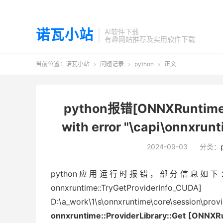
诺瓦小站
AI软件下载
有趣网站推荐及实用软件下载
当前位置：
诺瓦小站
问题记录
python
正文



python报错[ONNXRuntimeErro
with error "\capi\onnxr
2024-09-03
分类：
python应用运行时报错，部分信息如下：[E:onnxrunt
onnxruntime::TryGetProviderInfo_CUDA]
D:\a_work\1\s\onnxruntime\core\session\provi
onnxruntime::ProviderLibrary::Get [ONNXRunt