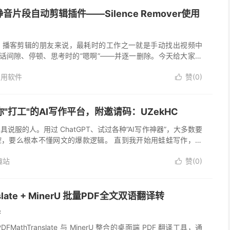
ro静音片段自动剪辑插件——Silence Remover使用
g、播客剪辑的朋友来说，最耗时的工作之一就是手动找出视频中
说话间隙、停顿、思考时的”嗯啊”——并逐一删除。今天给大家介
dito...
实用软件
赞(
0
)

"打工"的AI写作平台，附邀请码：UZekHC
说服的人。用过 ChatGPT、试过各种”AI写作神器”，大多数要
腔，要么根本不懂网文的爆款逻辑。 直到我开始用蛙蛙写作，才
可以懂你想写什么。 🐸 蛙蛙写作是什...
趣站
赞(
0
)

nslate + MinerU 批量PDF全文双语翻译转
具
MathTranslate 与 MinerU 整合的桌面端 PDF 翻译工具，通