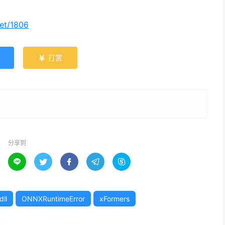
net/1806
打赏

分享到





ll
ONNXRuntimeError
xFormers