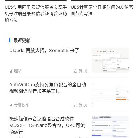
UE5使用阿里云短信服务实现手
UE5计算两个日期时间的差值蓝
机号注册登录短信验证码验证功
图节点写法
能方法
最近更新
Claude 再放大招，Sonnet 5 来了
趣站
赞(
0
)


AutoVidDub支持分角色配音的全自动
视频翻译配音加字幕工具
专属软件
赞(
0
)


极速轻便声音克隆语音合成软件
MOSS-TTS-Nano整合包，CPU可流
畅运行