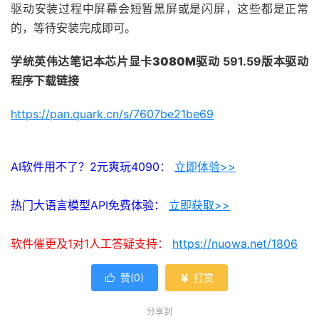
驱动安装过程中屏幕会短暂黑屏或是闪屏，这些都是正常
的，等待安装完成即可。
学统英伟达笔记本芯片显卡
3080M
驱动 591.59版本驱动
程序下载链接
https://pan.quark.cn/s/7607be21be69
AI软件用不了？2元爽玩4090：
立即体验>>
热门大语言模型API免费体验：
立即获取>>
软件催更及1对1人工答疑支持：
https://nuowa.net/1806
赞(
0
)
打赏


分享到