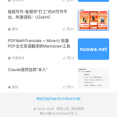
实用软件
赞(
0
)


蛙蛙写作-能替你"打工"的AI写作平
台，附邀请码：UZekHC
趣站
赞(
0
)


PDFMathTranslate + MinerU 批量
PDF全文双语翻译转Markdown工具
专属软件
赞(
1
)


Claude居然自称“本人”
趣站
赞(
1
)


网站已运行881天1小时44分3秒
© 2024-2026
诺瓦小站
网站地图
鲁ICP备2021043407号-3