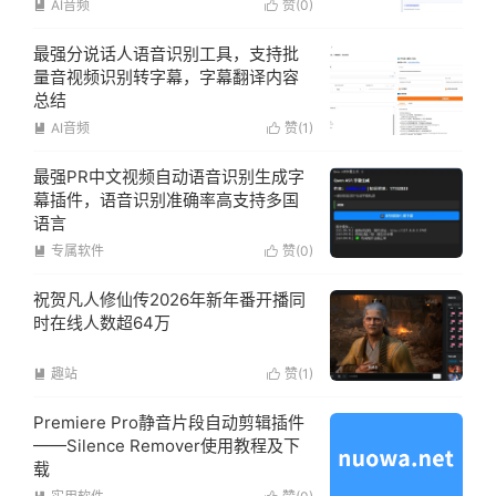
AI音频
赞(
0
)


最强分说话人语音识别工具，支持批
量音视频识别转字幕，字幕翻译内容
总结
AI音频
赞(
1
)


最强PR中文视频自动语音识别生成字
幕插件，语音识别准确率高支持多国
语言
专属软件
赞(
0
)


祝贺凡人修仙传2026年新年番开播同
时在线人数超64万
趣站
赞(
1
)


Premiere Pro静音片段自动剪辑插件
——Silence Remover使用教程及下
载