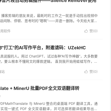
ro静音片段自动剪辑插件——Silence Remover使用
g、播客剪辑的朋友来说，最耗时的工作之一就是手动找出视频中
说话间隙、停顿、思考时的”嗯啊”——并逐一删除。今天给大家介
dito...
实用软件
赞(
0
)

"打工"的AI写作平台，附邀请码：UZekHC
说服的人。用过 ChatGPT、试过各种”AI写作神器”，大多数要
腔，要么根本不懂网文的爆款逻辑。 直到我开始用蛙蛙写作，才
可以懂你想写什么。 🐸 蛙蛙写作是什...
趣站
赞(
0
)

nslate + MinerU 批量PDF全文双语翻译转
具
MathTranslate 与 MinerU 整合的桌面端 PDF 翻译工具，通
界面实现一键式 PDF 全文双语翻译，并可选择将翻译结果导出为