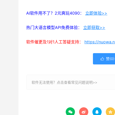
AI软件用不了？2元爽玩4090：
立即体验>>
热门大语言模型API免费体验：
立即获取>>
软件催更及1对1人工答疑支持：
https://nuowa.
赞(
0
)

软件无法使用？
点击查看常见问题说明>>



