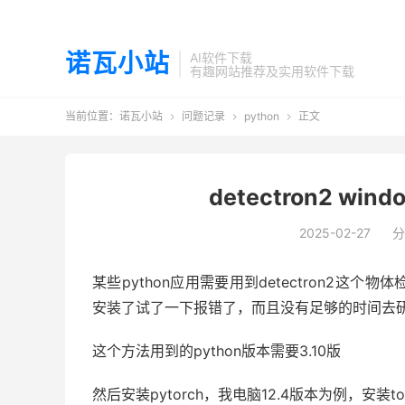
诺瓦小站
AI软件下载
有趣网站推荐及实用软件下载
当前位置：
诺瓦小站
问题记录
python
正文



detectron2 w
2025-02-27
分
某些python应用需要用到detectron2
安装了试了一下报错了，而且没有足够的时间去
这个方法用到的python版本需要3.10版
然后安装pytorch，我电脑12.4版本为例，安装tor