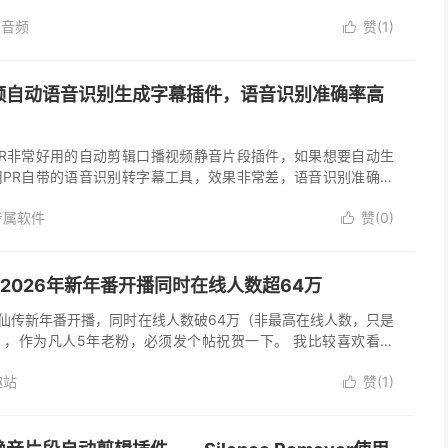
与导出。 主要功能特点 1. 单文件识别与批...
I音频
赞(
1
)

频自动语音识别生成字幕插件，语音识别准确率高
PR非常好用的自动剪辑口播视频静音片段插件，如果想要自动生
用PR自带的语音识别转字幕工具，效果非常差，语音识别准确率
本差太多手动修改起来极其麻烦，反而更加浪费时间了。为了提高
专属软件
赞(
0
)
..

2026年新年番开播同时在线人数超64万
修仙传新年番开播，同时在线人数破64万（非最高在线人数，只是
），作为凡人5年老粉，必须发个帖祝贺一下。 我比较喜欢看动
很多，具体不清楚多少，像斗罗斗破之类看了一大半终究是没能看
趣站
赞(
1
)
