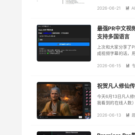
点击按钮即可完成识别
2026-06-21
A

最强PR中文视
支持多国语言
上次和大家分享了
成视频字幕的话，
非常低，识别的文
2026-06-15
工作效率，降低人工.

祝贺凡人修仙传
今天6月13日凡人
我看到的在线人数
漫，各种类型看了
2026-06-13
下去，还是雾山...
