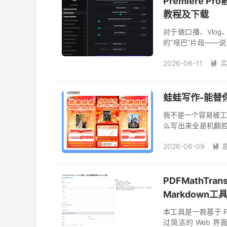
Premiere P
教程及下载
对于做口播、Vlo
的”哑巴”片段——
绍一款来自 Phantom E
2026-06-11

蛙蛙写作-能替你
我不是一个容易被工具
么写出来全是机翻
发现原来一个工具真的
2026-06-09

PDFMathTra
Markdown工
本工具是一款基于 PDF
过简洁的 Web 