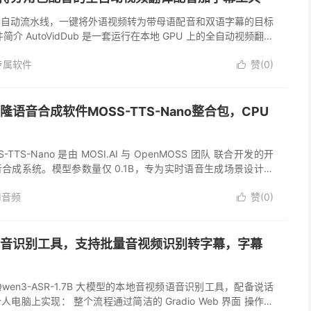
全自动流水线，一键将外语视频转为带母语配音和双语字幕的目标
介 AutoVidDub 是一套运行在本地 GPU 上的全自动视频翻译
供一个视频文件，它就能自动完成以下全部工序： 二、核心功...
专属软件
赞(
0
)

语音合成软件MOSS-TTS-Nano整合包，CPU
TTS-Nano 是由 MOSI.AI 与 OpenMOSS 团队 联合开发的开
合成系统。模型参数量仅 0.1B，专为实时语音生成场景设计，
CPU 上直接运行，适合本地演示、W...
I音频
赞(
0
)

音识别工具，支持批量音视频识别转字幕，字幕
wen3-ASR-1.7B 大模型的本地音视频语音识别工具，配备说话
电脑上实现： 整个流程通过简洁的 Gradio Web 界面 操作，