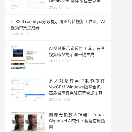
OmniVoice 零样本语音克隆一
键整合包发布
2026-04-18
LTX2.3+comfyui分段提示词图片转视频工作流，AI
视频带货生成器
2026-05-21
AI视频提示词反推工具，参考
视频即梦提示词一键生成
2026-06-02
多人对话有声书制作软件
VoxCPM Windows版整合包，
高质量声音克隆语音合成工具
2026-04-24
图像无损放大神器：Topaz
Gigapixel AI软件下载及使用指
南