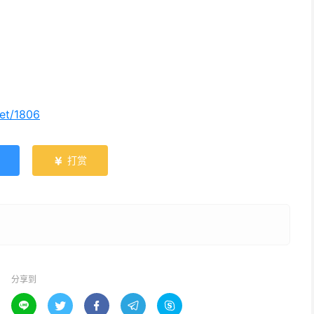
net/1806
打赏

分享到




