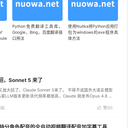
Python免费翻译工具库，
使用Nuitka将Python应用打
l'
Google，Bing，百度翻译接
包为windows的exe程序具
bute
口用法
体方法
招，Sonnet 5 来了
ic又放大招了，Claude Sonnet 5来了。 不得不说国外大语言模型
LLM版本更新迭代频率都很高，Claude 刚发布Opus 4.8 不
.Anthropic ...
趣站
赞(
0
)

ub支持分角色配音的全自动视频翻译配音加字幕工具