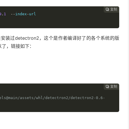
复制

9
.
1
--
index
-
url 
的时候安装过detectron2，这个是作者编译好了的各个系统的版
以了，链接如下：
复制

els@main/assets/whl/detectron2/detectron2-0.6-