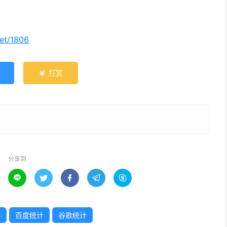
net/1806
打赏

分享到





s
百度统计
谷歌统计