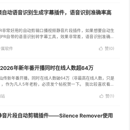
频自动语音识别生成字幕插件，语音识别准确率高
PR非常好用的自动剪辑口播视频静音片段插件，如果想要自动生
用PR自带的语音识别转字幕工具，效果非常差，语音识别准确率
本差太多手动修改起来极其麻烦，反而更加浪费时间了。为了提高
专属软件
赞(
0
)
..

2026年新年番开播同时在线人数超64万
修仙传新年番开播，同时在线人数破64万（非最高在线人数，只是
），作为凡人5年老粉，必须发个帖祝贺一下。 我比较喜欢看动
很多，具体不清楚多少，像斗罗斗破之类看了一大半终究是没能看
趣站
赞(
1
)

ro静音片段自动剪辑插件——Silence Remover使用