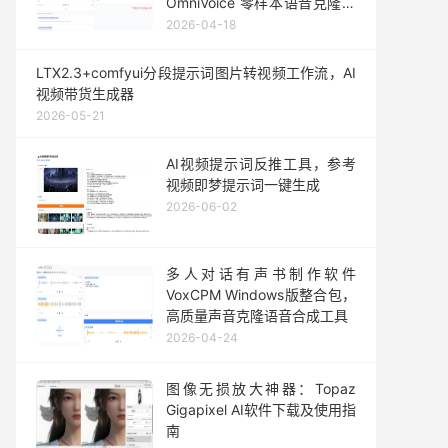
OmniVoice 零样本语音克隆一
键整合包发布
2026-04-18
LTX2.3+comfyui分段提示词图片转视频工作流，AI
视频带货生成器
2026-05-21
AI视频提示词反推工具，参考
视频即梦提示词一键生成
2026-06-02
多人对话有声书制作软件
VoxCPM Windows版整合包，
高质量声音克隆语音合成工具
2026-04-24
图像无损放大神器：Topaz
Gigapixel AI软件下载及使用指
南