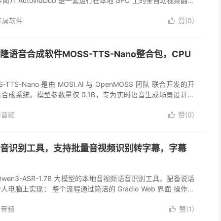
介 AutoVidDub 是一套运行在本地 GPU 上的全自动视频翻译
供一个视频文件，它就能自动完成以下全部工序： 二、核心功...
专属软件
赞(
0
)

语音合成软件MOSS-TTS-Nano整合包，CPU
TTS-Nano 是由 MOSI.AI 与 OpenMOSS 团队 联合开发的开
合成系统。模型参数量仅 0.1B，专为实时语音生成场景设计，
CPU 上直接运行，适合本地演示、W...
I音频
赞(
0
)

音识别工具，支持批量音视频识别转字幕，字幕
wen3-ASR-1.7B 大模型的本地音视频语音识别工具，配备说话
电脑上实现： 整个流程通过简洁的 Gradio Web 界面 操作，
与导出。 主要功能特点 1. 单文件识别与批...
I音频
赞(
1
)
