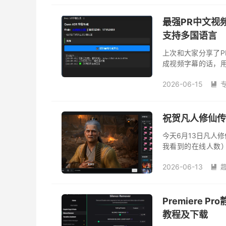
最强PR中文视
支持多国语言
上次和大家分享了
成视频字幕的话，
非常低，识别的文
2026-06-15
工作效率，降低人工.

祝贺凡人修仙传
今天6月13日凡人
我看到的在线人数
漫，各种类型看了
2026-06-13
下去，还是雾山...

Premiere P
教程及下载