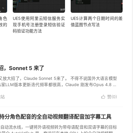
r角色
UE5使用阿里云短信服务实
UE5计算两个日期时间的差
无效的
现手机号注册登录短信验证
值蓝图节点写法
码验证功能方法
招，Sonnet 5 来了
ic又放大招了，Claude Sonnet 5来了。 不得不说国外大语言模型
LLM版本更新迭代频率都很高，Claude 刚发布Opus 4.8 不
.Anthropic ...
趣站
赞(
0
)

ub支持分角色配音的全自动视频翻译配音加字幕工具
全自动流水线，一键将外语视频转为带母语配音和双语字幕的目标