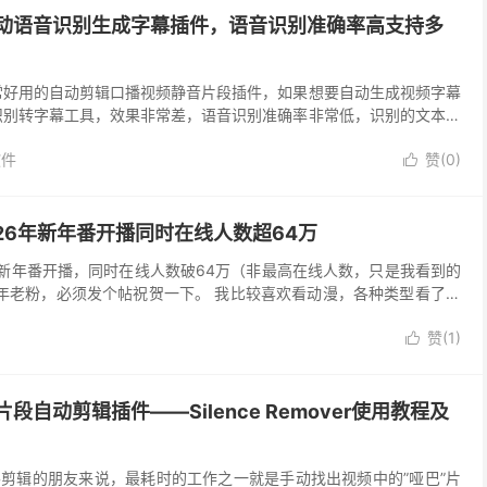
自动语音识别生成字幕插件，语音识别准确率高支持多
常好用的自动剪辑口播视频静音片段插件，如果想要自动生成视频字幕
识别转字幕工具，效果非常差，语音识别准确率非常低，识别的文本差
烦，反而更加浪费时间了。为了提高工作效率，降低人工...
软件
赞(
0
)

26年新年番开播同时在线人数超64万
传新年番开播，同时在线人数破64万（非最高在线人数，只是我看到的
年老粉，必须发个帖祝贺一下。 我比较喜欢看动漫，各种类型看了很
斗罗斗破之类看了一大半终究是没能看下去，还是雾山...
赞(
1
)

静音片段自动剪辑插件——Silence Remover使用教程及
播客剪辑的朋友来说，最耗时的工作之一就是手动找出视频中的”哑巴”片