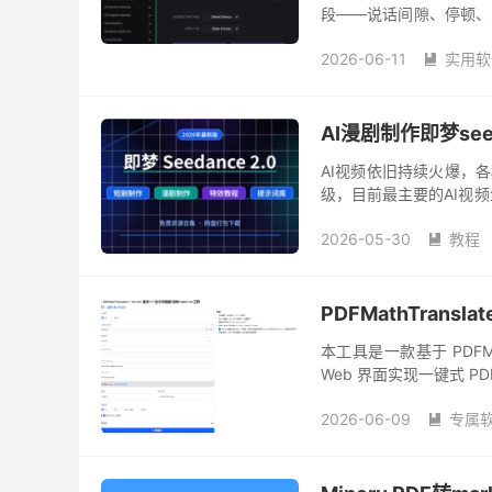
段——说话间隙、停顿、思
Edito...
2026-06-11
实用软

AI漫剧制作即梦se
AI视频依旧持续火爆，
级，目前最主要的AI视频生
了😂，不过也没办法，还
2026-05-30
教程

PDFMathTransl
本工具是一款基于 PDFMat
Web 界面实现一键式 P
导入知识库或进行二次编辑
2026-06-09
专属
