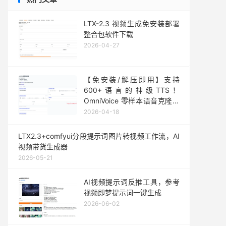
LTX-2.3 视频生成免安装部署
整合包软件下载
2026-04-27
【免安装/解压即用】支持
600+语言的神级TTS！
OmniVoice 零样本语音克隆一
键整合包发布
2026-04-18
LTX2.3+comfyui分段提示词图片转视频工作流，AI
视频带货生成器
2026-05-21
AI视频提示词反推工具，参考
视频即梦提示词一键生成
2026-06-02