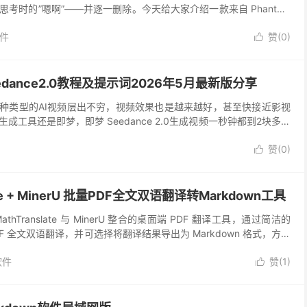
考时的”嗯啊”——并逐一删除。今天给大家介绍一款来自 Phantom
件
赞(
0
)

edance2.0教程及提示词2026年5月最新版分享
各种类型的AI视频层出不穷，视频效果也是越来越好，甚至快接近影视
成工具还是即梦，即梦 Seedance 2.0生成视频一秒钟都到2块多钱
是得用，目前还没能有替代即梦see...
赞(
0
)

ate + MinerU 批量PDF全文双语翻译转Markdown工具
hTranslate 与 MinerU 整合的桌面端 PDF 翻译工具，通过简洁的
DF 全文双语翻译，并可选择将翻译结果导出为 Markdown 格式，方便
。...
软件
赞(
1
)
