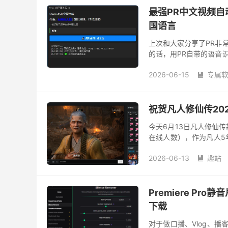
最强PR中文视频
国语言
上次和大家分享了PR非
的话，用PR自带的语音
太多手动修改起来极其麻
2026-06-15
专属

祝贺凡人修仙传20
今天6月13日凡人修仙
在线人数），作为凡人5
多，具体不清楚多少，像
2026-06-13
趣站

Premiere Pro
下载
对于做口播、Vlog、