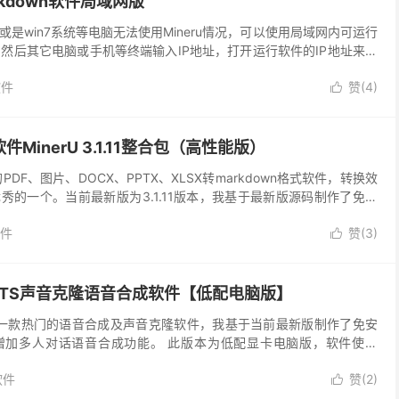
arkdown软件局域网版
是win7系统等电脑无法使用Mineru情况，可以使用局域网内可运行
u，然后其它电脑或手机等终端输入IP地址，打开运行软件的IP地址来使
 下载局域网版压缩包到本地电...
软件
赞(
4
)

软件MinerU 3.1.11整合包（高性能版）
的PDF、图片、DOCX、PPTX、XLSX转markdown格式软件，转换效
秀的一个。当前最新版为3.1.11版本，我基于最新版源码制作了免安
当优化及修改，详情查看链...
件
赞(
3
)

-TTS声音克隆语音合成软件【低配电脑版】
TS是一款热门的语音合成及声音克隆软件，我基于当前最新版制作了免安
增加多人对话语音合成功能。 此版本为低配显卡电脑版，软件使用
小，对电脑显卡配置要求也更小，但是质量不会差太多...
软件
赞(
2
)
