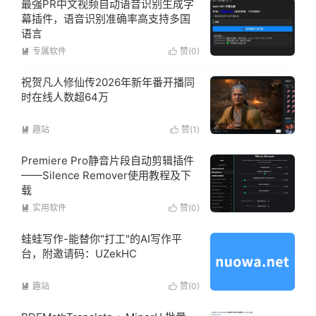
最强PR中文视频自动语音识别生成字
幕插件，语音识别准确率高支持多国
语言
专属软件
赞(
0
)


祝贺凡人修仙传2026年新年番开播同
时在线人数超64万
趣站
赞(
1
)


Premiere Pro静音片段自动剪辑插件
——Silence Remover使用教程及下
载
实用软件
赞(
0
)


蛙蛙写作-能替你"打工"的AI写作平
台，附邀请码：UZekHC
趣站
赞(
0
)

