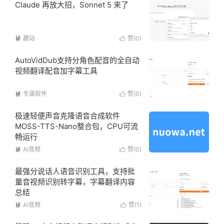
Claude 再放大招，Sonnet 5 来了
趣站
赞(
0
)


AutoVidDub支持分角色配音的全自动
视频翻译配音加字幕工具
专属软件
赞(
0
)


极速轻便声音克隆语音合成软件
MOSS-TTS-Nano整合包，CPU可流
畅运行
AI音频
赞(
0
)


最强分说话人语音识别工具，支持批
量音视频识别转字幕，字幕翻译内容
总结
AI音频
赞(
1
)

