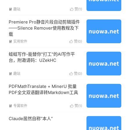
趣站
赞(
1
)


Premiere Pro静音片段自动剪辑插件
——Silence Remover使用教程及下
载
实用软件
赞(
0
)


蛙蛙写作-能替你"打工"的AI写作平
台，附邀请码：UZekHC
趣站
赞(
0
)


PDFMathTranslate + MinerU 批量
PDF全文双语翻译转Markdown工具
专属软件
赞(
1
)


Claude居然自称“本人”