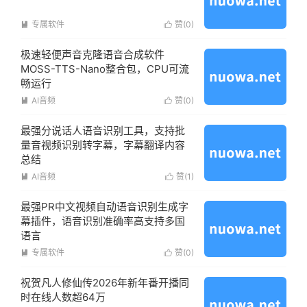
专属软件
赞(
0
)


极速轻便声音克隆语音合成软件
MOSS-TTS-Nano整合包，CPU可流
畅运行
AI音频
赞(
0
)


最强分说话人语音识别工具，支持批
量音视频识别转字幕，字幕翻译内容
总结
AI音频
赞(
1
)


最强PR中文视频自动语音识别生成字
幕插件，语音识别准确率高支持多国
语言
专属软件
赞(
0
)


祝贺凡人修仙传2026年新年番开播同
时在线人数超64万