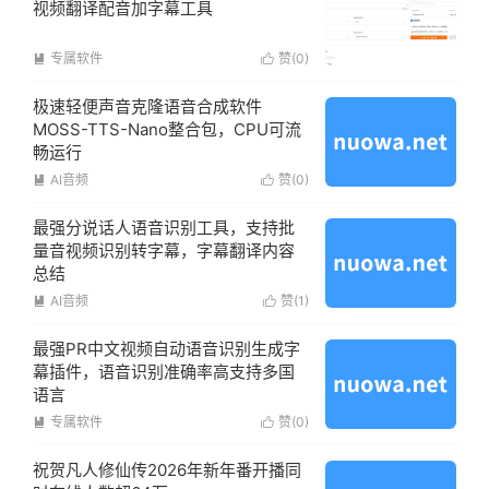
视频翻译配音加字幕工具
专属软件
赞(
0
)


极速轻便声音克隆语音合成软件
MOSS-TTS-Nano整合包，CPU可流
畅运行
AI音频
赞(
0
)


最强分说话人语音识别工具，支持批
量音视频识别转字幕，字幕翻译内容
总结
AI音频
赞(
1
)


最强PR中文视频自动语音识别生成字
幕插件，语音识别准确率高支持多国
语言
专属软件
赞(
0
)


祝贺凡人修仙传2026年新年番开播同