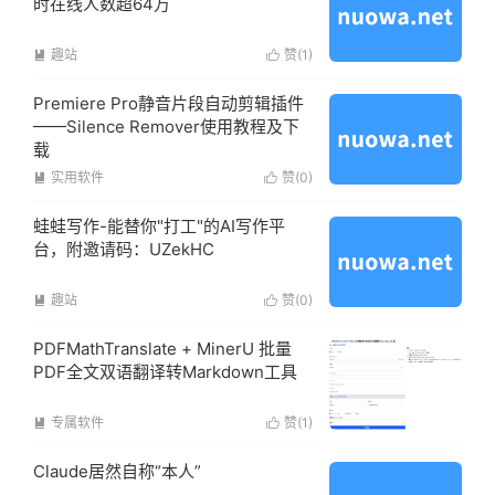
时在线人数超64万
趣站
赞(
1
)


Premiere Pro静音片段自动剪辑插件
——Silence Remover使用教程及下
载
实用软件
赞(
0
)


蛙蛙写作-能替你"打工"的AI写作平
台，附邀请码：UZekHC
趣站
赞(
0
)


PDFMathTranslate + MinerU 批量
PDF全文双语翻译转Markdown工具
专属软件
赞(
1
)


Claude居然自称“本人”