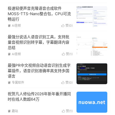
极速轻便声音克隆语音合成软件
MOSS-TTS-Nano整合包，CPU可流
畅运行
AI音频
赞(
0
)


最强分说话人语音识别工具，支持批
量音视频识别转字幕，字幕翻译内容
总结
AI音频
赞(
1
)


最强PR中文视频自动语音识别生成字
幕插件，语音识别准确率高支持多国
语言
专属软件
赞(
0
)


祝贺凡人修仙传2026年新年番开播同
时在线人数超64万
趣站
赞(
1
)

