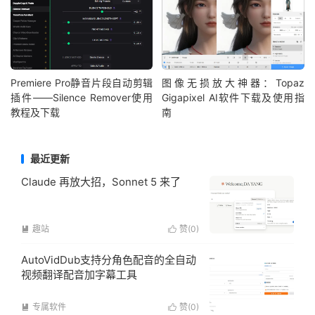
Premiere Pro静音片段自动剪辑
图像无损放大神器：Topaz
插件——Silence Remover使用
Gigapixel AI软件下载及使用指
教程及下载
南
最近更新
Claude 再放大招，Sonnet 5 来了
趣站
赞(
0
)


AutoVidDub支持分角色配音的全自动
视频翻译配音加字幕工具
专属软件
赞(
0
)

