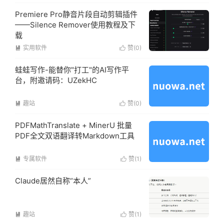
Premiere Pro静音片段自动剪辑插件
——Silence Remover使用教程及下
载
实用软件
赞(
0
)


蛙蛙写作-能替你"打工"的AI写作平
台，附邀请码：UZekHC
趣站
赞(
0
)


PDFMathTranslate + MinerU 批量
PDF全文双语翻译转Markdown工具
专属软件
赞(
1
)


Claude居然自称“本人”
趣站
赞(
1
)

