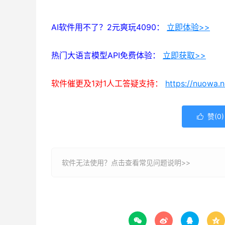
AI软件用不了？2元爽玩4090：
立即体验>>
热门大语言模型API免费体验：
立即获取>>
软件催更及1对1人工答疑支持：
https://nuowa.
赞(
0
)

软件无法使用？
点击查看常见问题说明>>



