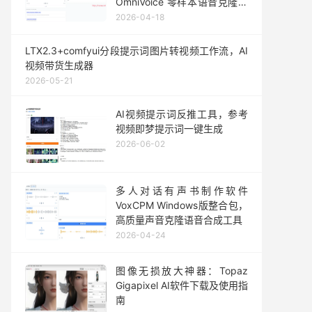
OmniVoice 零样本语音克隆一
键整合包发布
2026-04-18
LTX2.3+comfyui分段提示词图片转视频工作流，AI
视频带货生成器
2026-05-21
AI视频提示词反推工具，参考
视频即梦提示词一键生成
2026-06-02
多人对话有声书制作软件
VoxCPM Windows版整合包，
高质量声音克隆语音合成工具
2026-04-24
图像无损放大神器：Topaz
Gigapixel AI软件下载及使用指
南