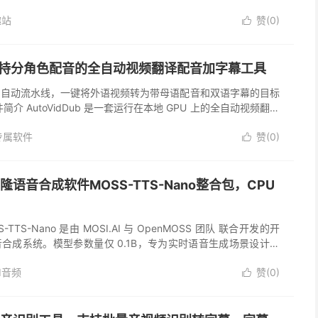
.Anthropic ...
趣站
赞(
0
)

ub支持分角色配音的全自动视频翻译配音加字幕工具
全自动流水线，一键将外语视频转为带母语配音和双语字幕的目标
介 AutoVidDub 是一套运行在本地 GPU 上的全自动视频翻译
供一个视频文件，它就能自动完成以下全部工序： 二、核心功...
专属软件
赞(
0
)

语音合成软件MOSS-TTS-Nano整合包，CPU
TTS-Nano 是由 MOSI.AI 与 OpenMOSS 团队 联合开发的开
合成系统。模型参数量仅 0.1B，专为实时语音生成场景设计，
CPU 上直接运行，适合本地演示、W...
I音频
赞(
0
)
