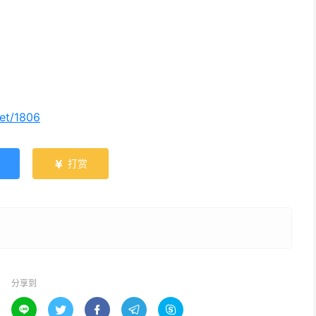
net/1806
打赏

分享到




