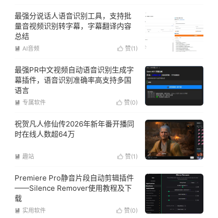
最强分说话人语音识别工具，支持批
量音视频识别转字幕，字幕翻译内容
总结
AI音频
赞(
1
)


最强PR中文视频自动语音识别生成字
幕插件，语音识别准确率高支持多国
语言
专属软件
赞(
0
)


祝贺凡人修仙传2026年新年番开播同
时在线人数超64万
趣站
赞(
1
)


Premiere Pro静音片段自动剪辑插件
——Silence Remover使用教程及下
载
实用软件
赞(
0
)

