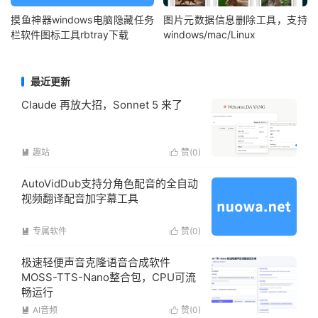
摸鱼神器windows电脑隐藏任务
图片元数据信息删除工具，支持
栏软件图标工具rbtray下载
windows/mac/Linux
最近更新
Claude 再放大招，Sonnet 5 来了
趣站
赞(
0
)


AutoVidDub支持分角色配音的全自动
视频翻译配音加字幕工具
专属软件
赞(
0
)


极速轻便声音克隆语音合成软件
MOSS-TTS-Nano整合包，CPU可流
畅运行
AI音频
赞(
0
)

