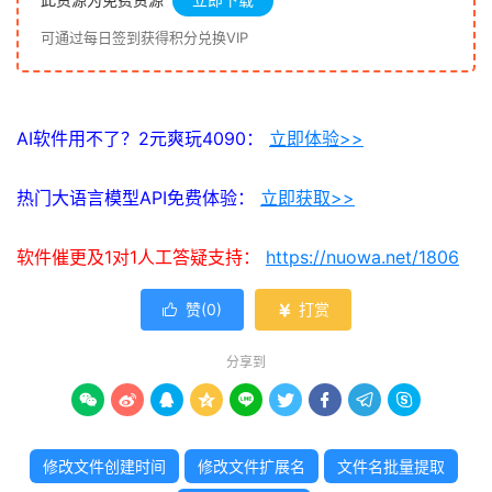
可通过每日签到获得积分兑换VIP
AI软件用不了？2元爽玩4090：
立即体验>>
热门大语言模型API免费体验：
立即获取>>
软件催更及1对1人工答疑支持：
https://nuowa.net/1806
赞(
0
)
打赏


分享到









修改文件创建时间
修改文件扩展名
文件名批量提取