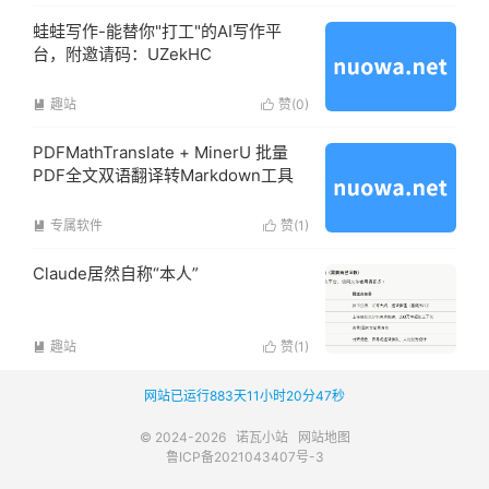
蛙蛙写作-能替你"打工"的AI写作平
台，附邀请码：UZekHC
趣站
赞(
0
)


PDFMathTranslate + MinerU 批量
PDF全文双语翻译转Markdown工具
专属软件
赞(
1
)


Claude居然自称“本人”
趣站
赞(
1
)


网站已运行883天11小时20分47秒
© 2024-2026
诺瓦小站
网站地图
鲁ICP备2021043407号-3