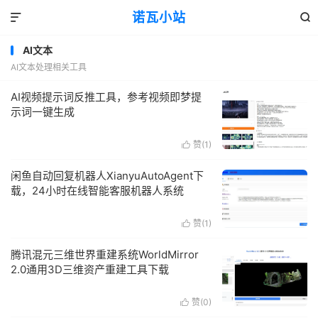
诺瓦小站


AI文本
AI文本处理相关工具
AI视频提示词反推工具，参考视频即梦提
示词一键生成
赞(
1
)

闲鱼自动回复机器人XianyuAutoAgent下
载，24小时在线智能客服机器人系统
赞(
1
)

腾讯混元三维世界重建系统WorldMirror
2.0通用3D三维资产重建工具下载
赞(
0
)
