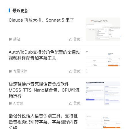
最近更新
Claude 再放大招，Sonnet 5 来了
趣站
赞(
0
)


AutoVidDub支持分角色配音的全自动
视频翻译配音加字幕工具
专属软件
赞(
0
)


极速轻便声音克隆语音合成软件
MOSS-TTS-Nano整合包，CPU可流
畅运行
AI音频
赞(
0
)


最强分说话人语音识别工具，支持批
量音视频识别转字幕，字幕翻译内容
总结