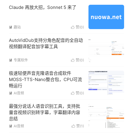
Claude 再放大招，Sonnet 5 来了
趣站
赞(
0
)


AutoVidDub支持分角色配音的全自动
视频翻译配音加字幕工具
专属软件
赞(
0
)


极速轻便声音克隆语音合成软件
MOSS-TTS-Nano整合包，CPU可流
畅运行
AI音频
赞(
0
)


最强分说话人语音识别工具，支持批
量音视频识别转字幕，字幕翻译内容
总结
AI音频
赞(
1
)

