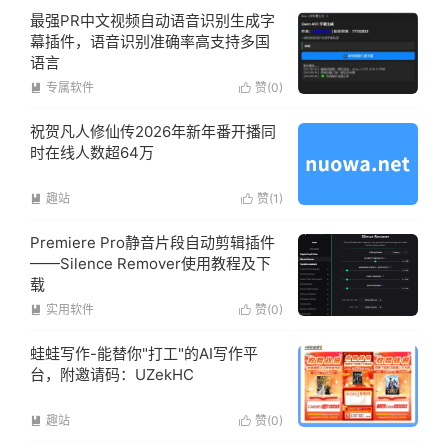
最强PR中文视频自动语音识别生成字
幕插件，语音识别准确率高支持多国
语言
专属软件
赞(
0
)


祝贺凡人修仙传2026年新年番开播同
时在线人数超64万
趣站
赞(
1
)


Premiere Pro静音片段自动剪辑插件
——Silence Remover使用教程及下
载
实用软件
赞(
0
)


蛙蛙写作-能替你"打工"的AI写作平
台，附邀请码：UZekHC
趣站
赞(
0
)

