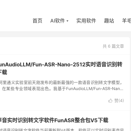
首页
AI软件
实用软件
趣站
羊
共 6 篇文章
nAudioLLM/Fun-ASR-Nano-2512实时语音识别转
下载
-2512是阿里通义实验室前天刚发布的最新最强的一款语音识别转文字模型，
某些专业领域表现出色。我基于FunAudioLLM/Fun-ASR-Nano-
语音识别转文字...
赞(
4
)

音实时识别转文字软件FunASR整合包V5下载
的实时语音识别转文字软件当前更新到V4版本。软件可以实时识别麦克风