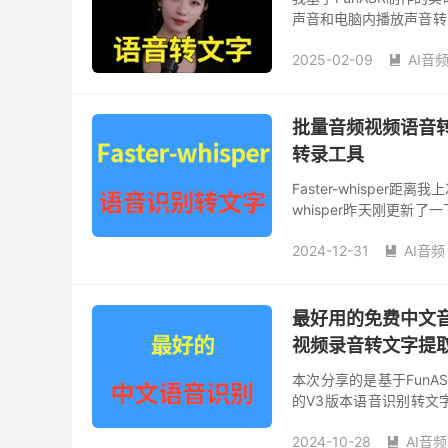
声音和电脑内播放声音转为
新版本，另外UI界面也重做了。
2025-02-09
AI音

批量音频视频语音转文
转录工具
Faster-whispe
whisper昨天刚更
的，我就做了一个最新版本
2024-12-31
AI音频

最好用的免费中文音
视频录音转文字提
本次分享的是基于Fun
的V3版本语音识别转文字
视频文件识别版： 1、优
2024-10-28
AI音频
