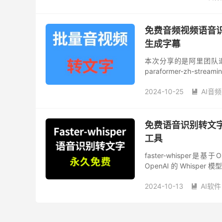
免费音频视频语音识
生成字幕
本次分享的是阿里团队退
paraformer-zh-s
版，本人二次开发优化版，
2024-10-25
AI音频

免费语音识别转文字软
工具
faster-whisper是基于
OpenAI 的 Whispe
2024-10-13
AI软件
