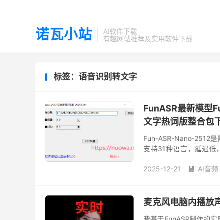
诺瓦小站
AI软件下载
有趣网站推荐及实用软件下载
标签：语音识别转文字
FunASR最新模型Fu
文字热词版整合包
Fun-ASR-Nano
支持31种语言，延迟低，在
2512模型制作了最新实时
2025-12-21
AI音频

麦克风电脑内播放声
我基于FunASR制作