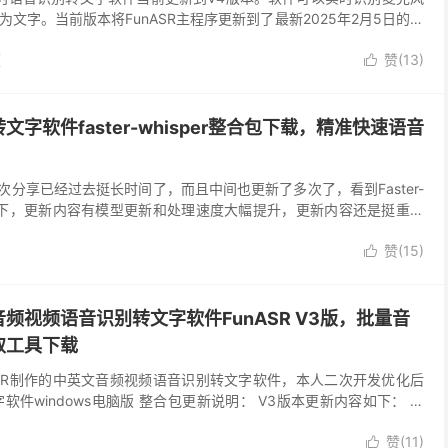
文字。当前版本将FunASR主程序更新到了最新2025年2月5日的最
 2025-06-01 更新到...
频
赞(
13
)

字软件faster-whisper整合包下载，精准快速语音
r距离我上次分享已经过去挺长时间了，而且中间也更新了多次了，看到Faster-
新了一下，更新内容有模型更新和处理速度大幅提升，更新内容还是挺重要
的一键启动包，同时我对整...
赞(
15
)

频视频语音识别转文字软件FunASR V3版，批量音
取工具下载
ASR制作的中英文音频视频语音识别转文字软件，本人二次开发优化后
软件windows电脑版 整合包更新说明： V3版本更新内容如下： 音
化字幕生成算法，生成的字幕时间戳更准...
赞(
11
)
