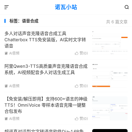
诺瓦小站


标签：语音合成
共 6 篇文章
多人对话声音克隆语音合成工具
Chatterbox TTS免安装版，AI实时文字转
语音
AI音频
赞(
0
)


阿里Qwen3-TTS高质量声音克隆语音合成
系统，AI视频配音多人对话生成工具
AI音频
赞(
0
)


【免安装/解压即用】支持600+语言的神级
TTS！OmniVoice 零样本语音克隆一键整
合包发布
AI音频
赞(
0
)


超逼真对话型文字转语音软件Dia-1.6B免