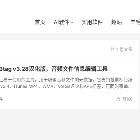
首页
AI软件
实用软件
趣站
羊
共 1 篇文章
tag v3.28汉化版，音频文件信息编辑工具
强大且易于使用的工具，用于编辑音频文件的元数据。它支持批量标签编
ID3v2.4，iTunes MP4，WMA，Vorbis评论和APE标签，可同时覆盖各
此外，它还支...
件
赞(
0
)
