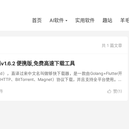
首页
AI软件
实用软件
趣站
羊
共 1 篇文章
v1.6.2 便携版,免费高速下载工具
peed），直译过来中文名叫做够快下载器，是一款由Golang+Flutter开
TP、BitTorrent、Magnet）协议下载，并且支持全平台使用。除
ed...
件
赞(
1
)
