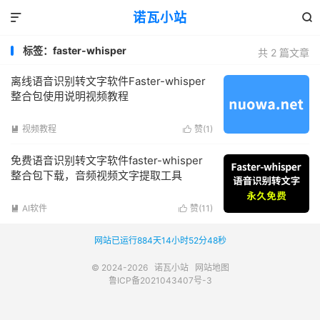
诺瓦小站


标签：faster-whisper
共 2 篇文章
离线语音识别转文字软件Faster-whisper
整合包使用说明视频教程
视频教程
赞(
1
)


免费语音识别转文字软件faster-whisper
整合包下载，音频视频文字提取工具
AI软件
赞(
11
)


网站已运行884天14小时52分48秒
© 2024-2026
诺瓦小站
网站地图
鲁ICP备2021043407号-3