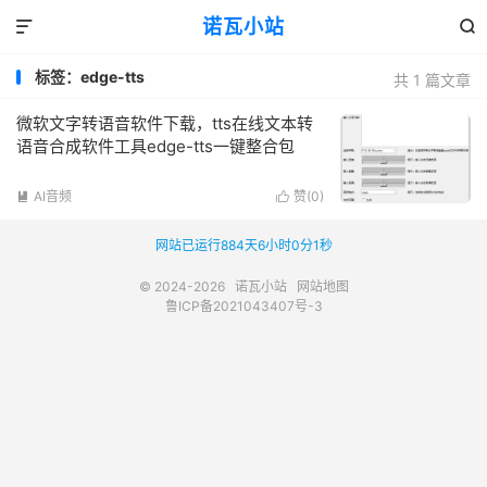
诺瓦小站


标签：edge-tts
共 1 篇文章
微软文字转语音软件下载，tts在线文本转
语音合成软件工具edge-tts一键整合包
AI音频
赞(
0
)


网站已运行884天6小时0分1秒
© 2024-2026
诺瓦小站
网站地图
鲁ICP备2021043407号-3