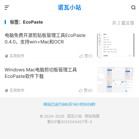
诺瓦小站


标签：EcoPaste
共 2 篇文章
电脑免费开源剪贴板管理工具EcoPaste
0.4.0，支持win+Mac和OCR
实用软件
赞(
1
)


Windows Mac电脑剪切板管理工具
EcoPaste软件下载
实用软件
赞(
0
)


网站已运行885天18小时9分8秒
© 2024-2026
诺瓦小站
网站地图
鲁ICP备2021043407号-3