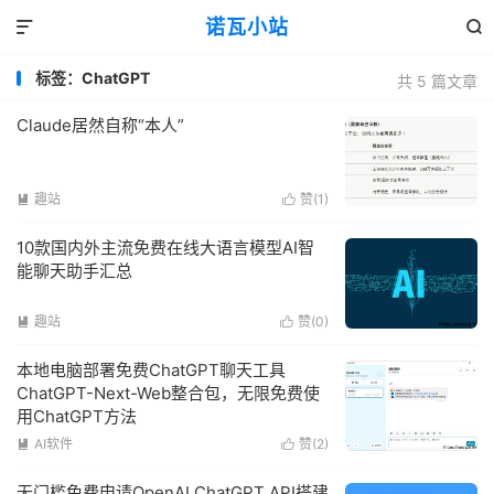
诺瓦小站


标签：ChatGPT
共 5 篇文章
Claude居然自称“本人”
趣站
赞(
1
)


10款国内外主流免费在线大语言模型AI智
能聊天助手汇总
趣站
赞(
0
)


本地电脑部署免费ChatGPT聊天工具
ChatGPT-Next-Web整合包，无限免费使
用ChatGPT方法
AI软件
赞(
2
)


无门槛免费申请OpenAI ChatGPT API搭建