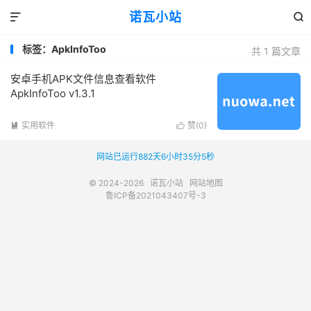
诺瓦小站


标签：ApkInfoToo
共 1 篇文章
安卓手机APK文件信息查看软件
ApkInfoToo v1.3.1
实用软件
赞(
0
)


网站已运行882天6小时35分5秒
© 2024-2026
诺瓦小站
网站地图
鲁ICP备2021043407号-3