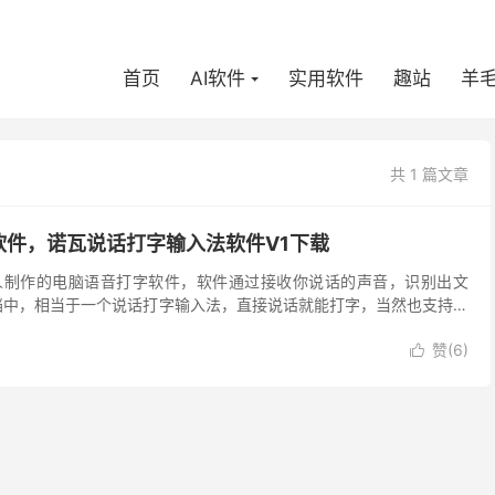
首页
AI软件
实用软件
趣站
羊
共 1 篇文章
软件，诺瓦说话打字输入法软件V1下载
人制作的电脑语音打字软件，软件通过接收你说话的声音，识别出文
文档中，相当于一个说话打字输入法，直接说话就能打字，当然也支持手
面如下： 软件只支持docx格式的word文档 ...
赞(
6
)
