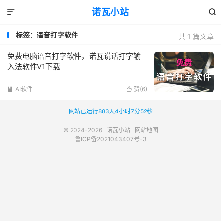
诺瓦小站


标签：语音打字软件
共 1 篇文章
免费电脑语音打字软件，诺瓦说话打字输
入法软件V1下载
AI软件
赞(
6
)


网站已运行883天4小时7分52秒
© 2024-2026
诺瓦小站
网站地图
鲁ICP备2021043407号-3