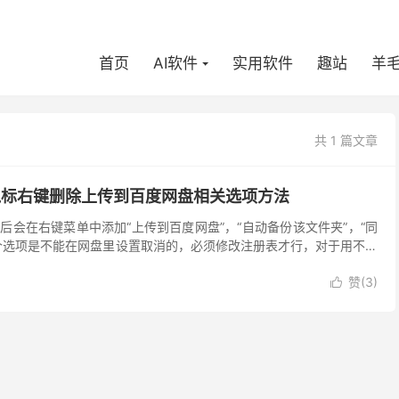
首页
AI软件
实用软件
趣站
羊
共 1 篇文章
电脑鼠标右键删除上传到百度网盘相关选项方法
后会在右键菜单中添加“上传到百度网盘”，“自动备份该文件夹”，“同
个选项是不能在网盘里设置取消的，必须修改注册表才行，对于用不到
鼠标右键菜单的选项数量，看着烦，强迫症必须删掉...
赞(
3
)
