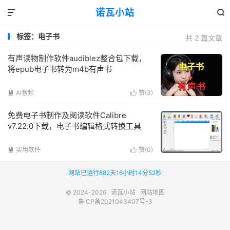
诺瓦小站


标签：电子书
共 2 篇文章
有声读物制作软件audiblez整合包下载，
将epub电子书转为m4b有声书
AI音频
赞(
3
)


免费电子书制作及阅读软件Calibre
v7.22.0下载，电子书编辑格式转换工具
实用软件
赞(
0
)


网站已运行882天16小时14分52秒
© 2024-2026
诺瓦小站
网站地图
鲁ICP备2021043407号-3