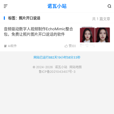
诺瓦小站


标签：照片开口说话
共 1 篇文章
音频驱动数字人视频制作EchoMimic整合
包，免费让照片图片开口说话的软件
AI软件
赞(
0
)


网站已运行882天19小时58分33秒
© 2024-2026
诺瓦小站
网站地图
鲁ICP备2021043407号-3