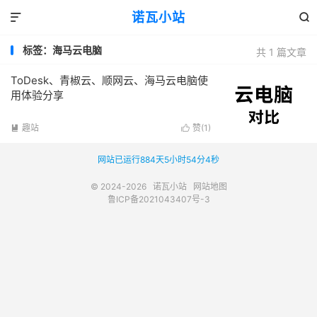
诺瓦小站


标签：海马云电脑
共 1 篇文章
ToDesk、青椒云、顺网云、海马云电脑使
用体验分享
趣站
赞(
1
)


网站已运行884天5小时54分4秒
© 2024-2026
诺瓦小站
网站地图
鲁ICP备2021043407号-3