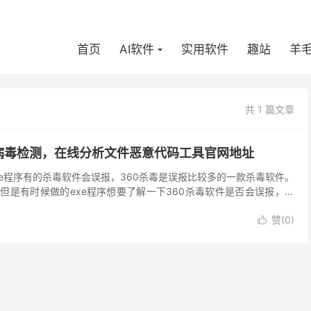
首页
AI软件
实用软件
趣站
羊
共 1 篇文章
件病毒检测，在线分析文件恶意代码工具官网地址
打包的exe程序有的杀毒软件会误报，360杀毒是误报比较多的一款杀毒软件。
，但是有时候做的exe程序想要了解一下360杀毒软件是否会误报，这
文件检测版本-360沙箱云...
赞(
0
)
