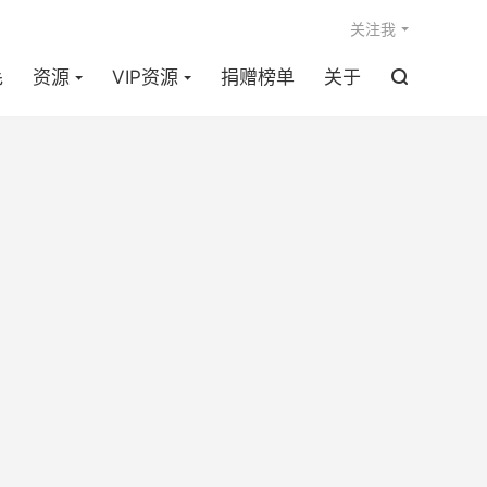

关注我
毛
资源
VIP资源
捐赠榜单
关于
