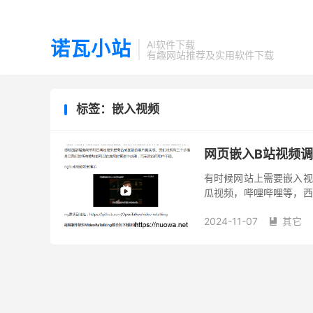
诺瓦小站
AI软件下载
有趣网站推荐及实用软件下载
标签：嵌入视频
网页嵌入B站视频
有时候网站上需要嵌入视
瓜视频，哔哩哔哩等，西
页中就可以使用。这里以
2024-11-07
其它
