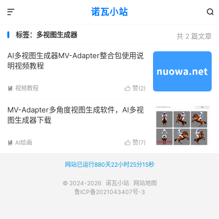
诺瓦小站


标签：多视图生成器
共 2 篇文章
AI多视图生成器MV-Adapter整合包使用说
明视频教程
视频教程
赞(
2
)


MV-Adapter多角度视图生成软件，AI多视
图生成器下载
AI绘画
赞(
7
)


网站已运行880天22小时25分15秒
© 2024-2026
诺瓦小站
网站地图
鲁ICP备2021043407号-3