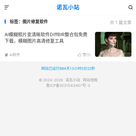
诺瓦小站


标签：图片修复软件
共 1 篇文章
AI模糊照片变清晰软件DiffBIR整合包免费
下载，模糊图片高清修复工具
AI软件
赞(
1
)


网站已运行884天13小时5分22秒
© 2024-2026
诺瓦小站
网站地图
鲁ICP备2021043407号-3