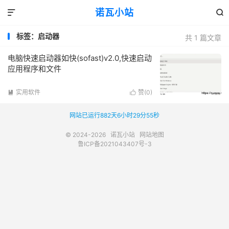
诺瓦小站


标签：启动器
共 1 篇文章
电脑快速启动器如快(sofast)v2.0,快速启动
应用程序和文件
实用软件
赞(
0
)


网站已运行882天6小时29分55秒
© 2024-2026
诺瓦小站
网站地图
鲁ICP备2021043407号-3