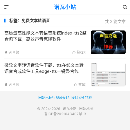
诺瓦小站


标签：免费文本转语音
共 2 篇文章
高质量高性能文本转语音系统index-tts2整
合包下载，高效声音克隆软件
AI音频
赞(
27
)


微软文字转语音软件下载，tts在线文本转
语音合成软件工具edge-tts一键整合包
AI音频
赞(
0
)


网站已运行884天12小时44分27秒
© 2024-2026
诺瓦小站
网站地图
鲁ICP备2021043407号-3